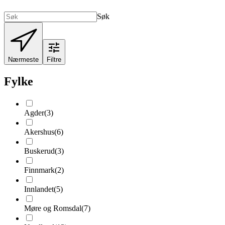
Søk
Nærmeste
Filtre
Fylke
Agder
(
3
)
Akershus
(
6
)
Buskerud
(
3
)
Finnmark
(
2
)
Innlandet
(
5
)
Møre og Romsdal
(
7
)