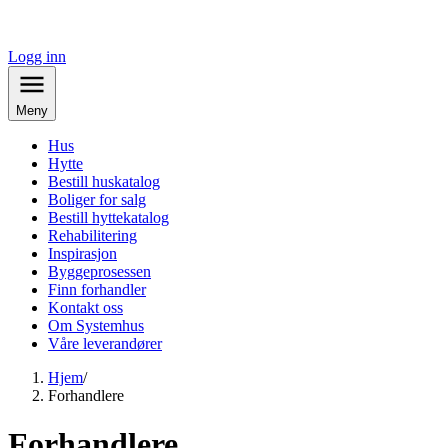
Logg inn
Meny
Hus
Hytte
Bestill huskatalog
Boliger for salg
Bestill hyttekatalog
Rehabilitering
Inspirasjon
Byggeprosessen
Finn forhandler
Kontakt oss
Om Systemhus
Våre leverandører
Hjem
/
Forhandlere
Forhandlere