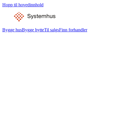
Hopp til hovedinnhold
Bygge hus
Bygge hytte
Til salgs
Finn forhandler