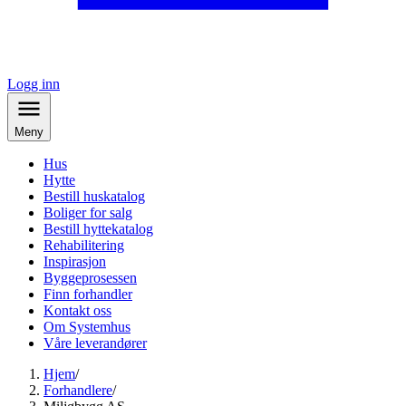
Logg inn
Meny
Hus
Hytte
Bestill huskatalog
Boliger for salg
Bestill hyttekatalog
Rehabilitering
Inspirasjon
Byggeprosessen
Finn forhandler
Kontakt oss
Om Systemhus
Våre leverandører
Hjem
/
Forhandlere
/