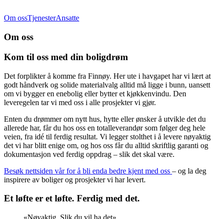
Om oss
Tjenester
Ansatte
Om oss
Kom til oss med din boligdrøm
Det forplikter å komme fra Finnøy. Her ute i havgapet har vi lært at
godt håndverk og solide materialvalg alltid må ligge i bunn, uansett
om vi bygger en enebolig eller bytter et kjøkkenvindu. Den
leveregelen tar vi med oss i alle prosjekter vi gjør.
Enten du drømmer om nytt hus, hytte eller ønsker å utvikle det du
allerede har, får du hos oss en totalleverandør som følger deg hele
veien, fra idé til ferdig resultat. Vi legger stolthet i å levere nøyaktig
det vi har blitt enige om, og hos oss får du alltid skriftlig garanti og
dokumentasjon ved ferdig oppdrag – slik det skal være.
Besøk nettsiden vår for å bli enda bedre kjent med oss
– og la deg
inspirere av boliger og prosjekter vi har levert.
Et løfte er et løfte. Ferdig med det.
«Nøyaktig. Slik du vil ha det».