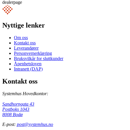
dealerpage
Nyttige lenker
Om oss
Kontakt oss
Leverandører
Personvernerklæring
Bruksvilkår for sluttkunder
Åpenhetsloven
Intranett (DAP)
Kontakt oss
Systemhus Hovedkontor:
Sandhorngata 43
Postboks 1043
8008 Bodø
E-post:
post@systemhus.no