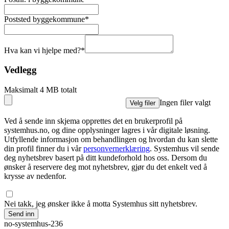
Poststed byggekommune
*
Hva kan vi hjelpe med?
*
Vedlegg
Maksimalt 4 MB totalt
Ingen filer valgt
Velg filer
Ved å sende inn skjema opprettes det en brukerprofil på
systemhus.no, og dine opplysninger lagres i vår digitale løsning.
Utfyllende informasjon om behandlingen og hvordan du kan slette
din profil finner du i vår
personvernerklæring
. Systemhus vil sende
deg nyhetsbrev basert på ditt kundeforhold hos oss. Dersom du
ønsker å reservere deg mot nyhetsbrev, gjør du det enkelt ved å
krysse av nedenfor.
Nei takk, jeg ønsker ikke å motta Systemhus sitt nyhetsbrev.
Send inn
no-systemhus-236