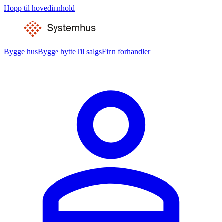
Hopp til hovedinnhold
Bygge hus
Bygge hytte
Til salgs
Finn forhandler