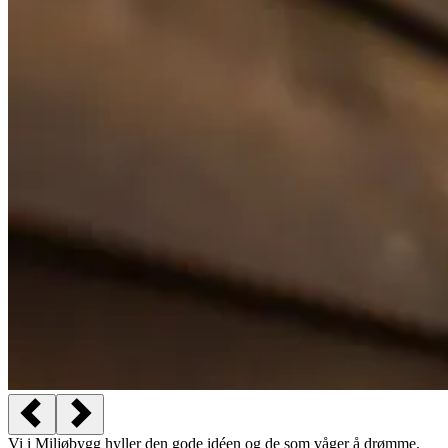
Vi i Miljøbygg hyller den gode idéen og de som våger å drømme.