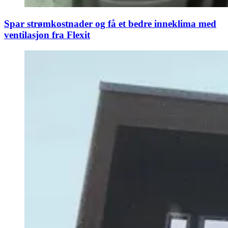
Spar strømkostnader og få et bedre inneklima med
ventilasjon fra Flexit