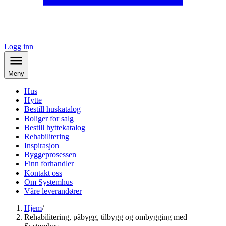
Logg inn
Meny
Hus
Hytte
Bestill huskatalog
Boliger for salg
Bestill hyttekatalog
Rehabilitering
Inspirasjon
Byggeprosessen
Finn forhandler
Kontakt oss
Om Systemhus
Våre leverandører
Hjem
/
Rehabilitering, påbygg, tilbygg og ombygging med