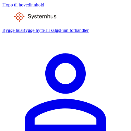
Hopp til hovedinnhold
Bygge hus
Bygge hytte
Til salgs
Finn forhandler