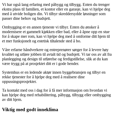
Vi har også lang erfaring med påbygg og tilbygg. Enten du trenger
ekstra plass til familien, et kontor eller en garasje, kan vi hjelpe deg
med å utvide boligen din. Vi tilbyr skreddersydde løsninger som
passer dine behov og budsjett.
Ombygging er en annen tjeneste vi tilbyr. Enten du ønsker å
modernisere et gammelt kjøkken eller bad, eller å åpne opp en stue
for å skape mer rom, kan vi hjelpe deg med å omforme ditt hjem til
et mer funksjonelt og estetisk tiltalende sted å bo.
Våre erfarne håndverkere og entreprenører sørger for å levere høy
kvalitet og utføre jobben til avtalt tid og budsjett. Vi tar oss av alt fra
planlegging og design til utførelse og ferdigstillelse, slik at du kan
være trygg på at prosjektet ditt er i gode hender.
Systemhus er en ledende aktør innen byggebransjen og tilbyr en
rekke tjenester for å hjelpe deg med å realisere dine
oppussingsprosjekter.
Ta kontakt med oss i dag for å få mer informasjon om hvordan vi
kan hjelpe deg med rehabilitering, påbygg, tilbygg eller ombygging
av ditt hjem.
Viktig med godt inneklima