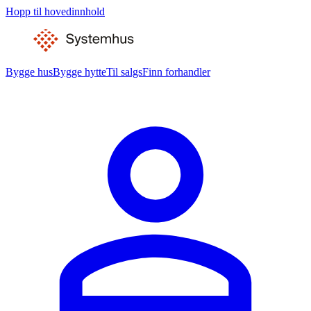
Hopp til hovedinnhold
Bygge hus
Bygge hytte
Til salgs
Finn forhandler