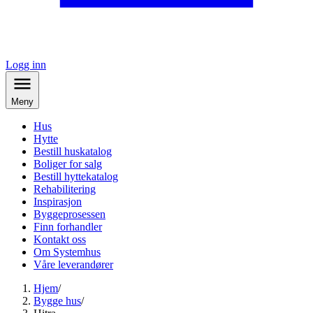
Logg inn
Meny
Hus
Hytte
Bestill huskatalog
Boliger for salg
Bestill hyttekatalog
Rehabilitering
Inspirasjon
Byggeprosessen
Finn forhandler
Kontakt oss
Om Systemhus
Våre leverandører
Hjem
/
Bygge hus
/