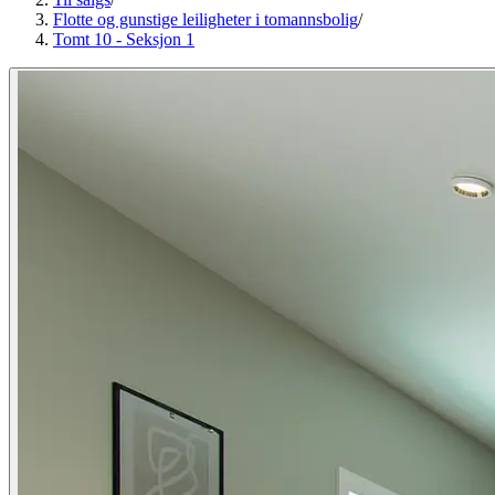
Flotte og gunstige leiligheter i tomannsbolig
/
Tomt 10 - Seksjon 1