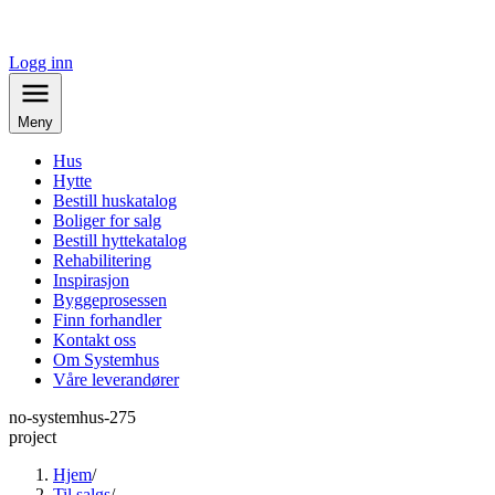
Logg inn
Meny
Hus
Hytte
Bestill huskatalog
Boliger for salg
Bestill hyttekatalog
Rehabilitering
Inspirasjon
Byggeprosessen
Finn forhandler
Kontakt oss
Om Systemhus
Våre leverandører
no-systemhus-275
project
Hjem
/
Til salgs
/