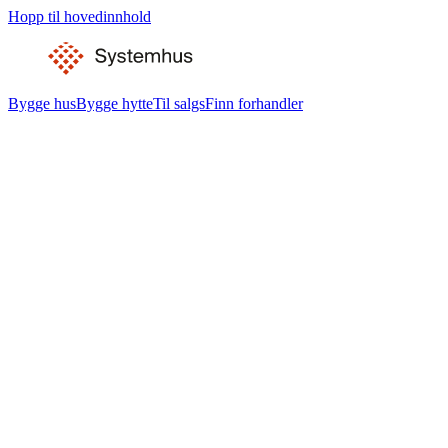
Hopp til hovedinnhold
Bygge hus
Bygge hytte
Til salgs
Finn forhandler