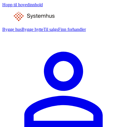
Hopp til hovedinnhold
Bygge hus
Bygge hytte
Til salgs
Finn forhandler