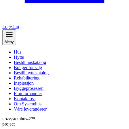
Logg inn
Meny
Hus
Hytte
Bestill huskatalog
Boliger for salg
Bestill hyttekatalog
Rehabilitering
Inspirasjon
Byggeprosessen
Finn forhandler
Kontakt oss
Om Systemhus
Våre leverandører
no-systemhus-275
project