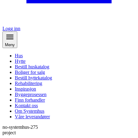
Logg inn
Meny
Hus
Hytte
Bestill huskatalog
Boliger for salg
Bestill hyttekatalog
Rehabilitering
Inspirasjon
Byggeprosessen
Finn forhandler
Kontakt oss
Om Systemhus
Våre leverandører
no-systemhus-275
project