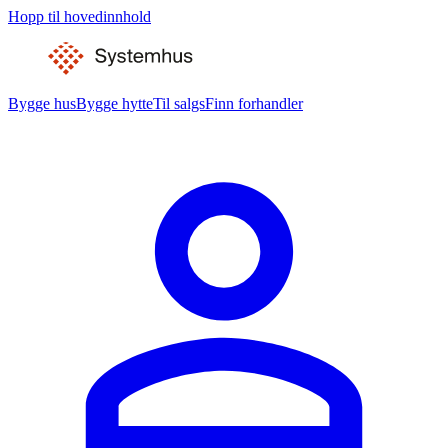
Hopp til hovedinnhold
Bygge hus
Bygge hytte
Til salgs
Finn forhandler