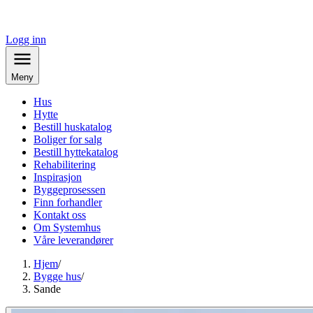
Logg inn
Meny
Hus
Hytte
Bestill huskatalog
Boliger for salg
Bestill hyttekatalog
Rehabilitering
Inspirasjon
Byggeprosessen
Finn forhandler
Kontakt oss
Om Systemhus
Våre leverandører
Hjem
/
Bygge hus
/
Sande