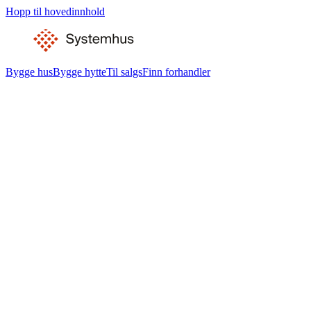
Hopp til hovedinnhold
Bygge hus
Bygge hytte
Til salgs
Finn forhandler