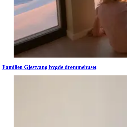
Familien Gjestvang bygde drømmehuset