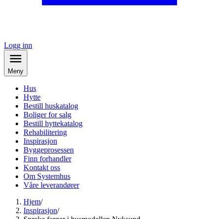
Logg inn
Meny
Hus
Hytte
Bestill huskatalog
Boliger for salg
Bestill hyttekatalog
Rehabilitering
Inspirasjon
Byggeprosessen
Finn forhandler
Kontakt oss
Om Systemhus
Våre leverandører
Hjem
/
Inspirasjon
/