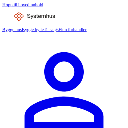
Hopp til hovedinnhold
Bygge hus
Bygge hytte
Til salgs
Finn forhandler