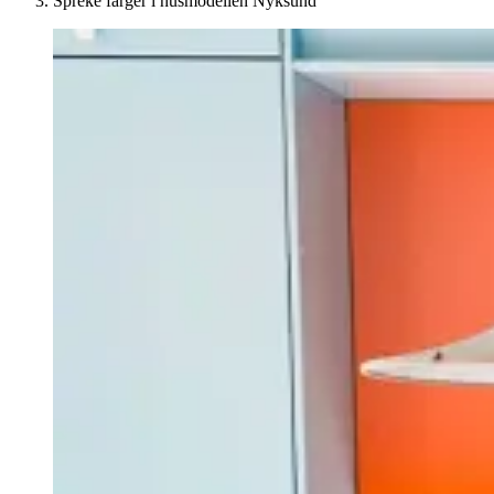
Spreke farger i husmodellen Nyksund