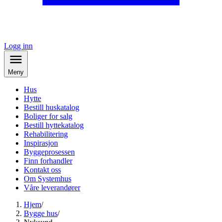
Logg inn
Meny
Hus
Hytte
Bestill huskatalog
Boliger for salg
Bestill hyttekatalog
Rehabilitering
Inspirasjon
Byggeprosessen
Finn forhandler
Kontakt oss
Om Systemhus
Våre leverandører
Hjem
/
Bygge hus
/