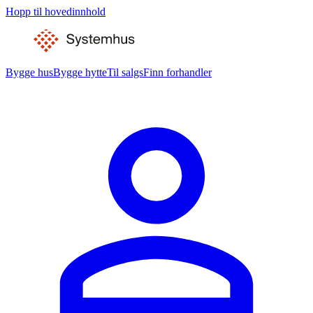
Hopp til hovedinnhold
Bygge hus
Bygge hytte
Til salgs
Finn forhandler