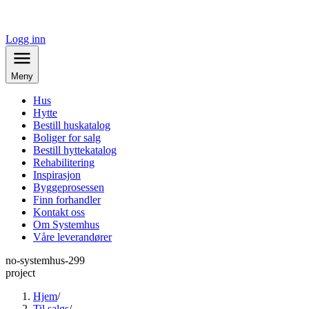
Logg inn
Meny
Hus
Hytte
Bestill huskatalog
Boliger for salg
Bestill hyttekatalog
Rehabilitering
Inspirasjon
Byggeprosessen
Finn forhandler
Kontakt oss
Om Systemhus
Våre leverandører
no-systemhus-299
project
Hjem
/
Til salgs
/