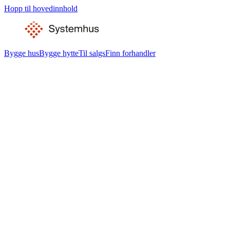
Hopp til hovedinnhold
Bygge hus
Bygge hytte
Til salgs
Finn forhandler