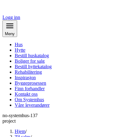
Logg inn
Meny
Hus
Hytte
Bestill huskatalog
Boliger for salg
Bestill hyttekatalog
Rehabilitering
Inspirasjon
Byggeprosessen
Finn forhandler
Kontakt oss
Om Systemhus
Våre leverandører
no-systemhus-137
project
Hjem
/
Til salgs
/