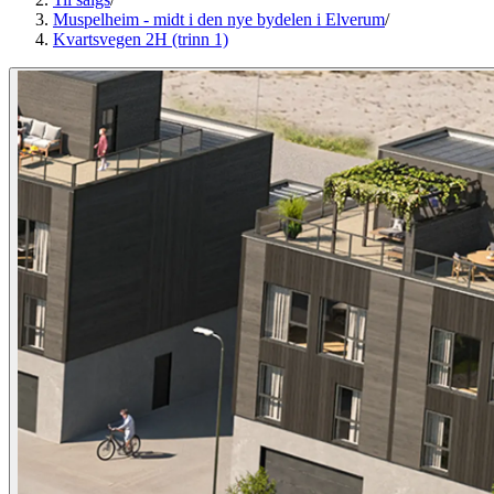
Muspelheim - midt i den nye bydelen i Elverum
/
Kvartsvegen 2H (trinn 1)