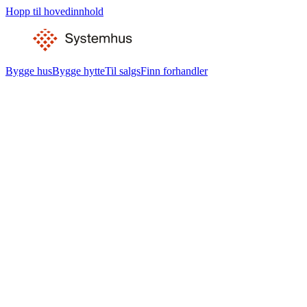
Hopp til hovedinnhold
Bygge hus
Bygge hytte
Til salgs
Finn forhandler