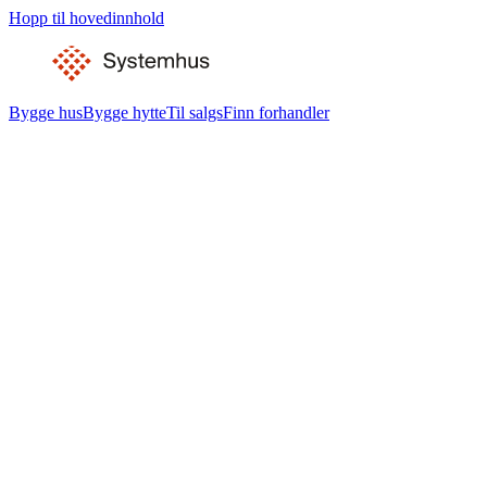
Hopp til hovedinnhold
Bygge hus
Bygge hytte
Til salgs
Finn forhandler