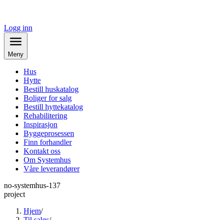
Logg inn
Meny
Hus
Hytte
Bestill huskatalog
Boliger for salg
Bestill hyttekatalog
Rehabilitering
Inspirasjon
Byggeprosessen
Finn forhandler
Kontakt oss
Om Systemhus
Våre leverandører
no-systemhus-137
project
Hjem
/
Til salgs
/