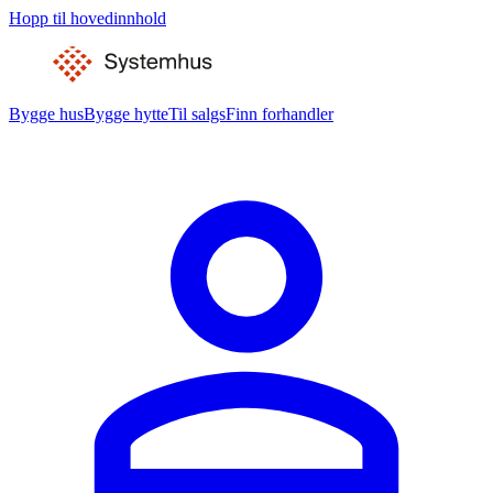
Hopp til hovedinnhold
Bygge hus
Bygge hytte
Til salgs
Finn forhandler