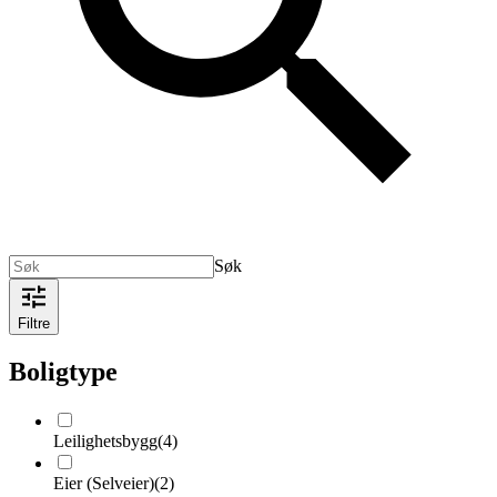
Søk
Filtre
Boligtype
Leilighetsbygg
(
4
)
Eier (Selveier)
(
2
)