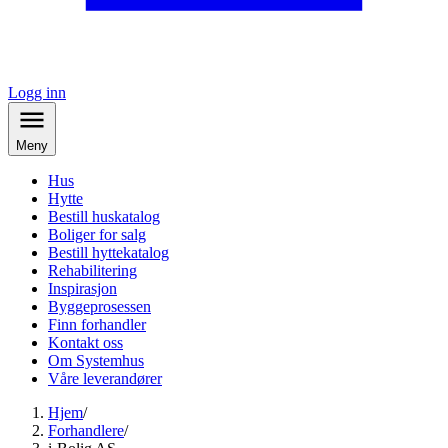
Logg inn
Meny
Hus
Hytte
Bestill huskatalog
Boliger for salg
Bestill hyttekatalog
Rehabilitering
Inspirasjon
Byggeprosessen
Finn forhandler
Kontakt oss
Om Systemhus
Våre leverandører
Hjem
/
Forhandlere
/