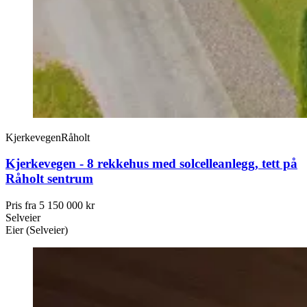
Kjerkevegen
Råholt
Kjerkevegen - 8 rekkehus med solcelleanlegg, tett på
Råholt sentrum
Pris fra
5 150 000 kr
Selveier
Eier (Selveier)