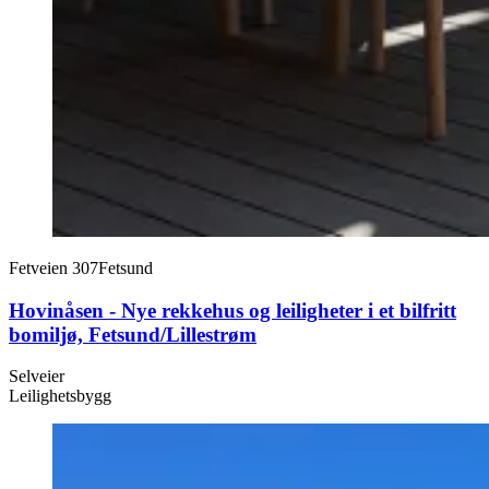
Fetveien 307
Fetsund
Hovinåsen - Nye rekkehus og leiligheter i et bilfritt
bomiljø, Fetsund/Lillestrøm
Selveier
Leilighetsbygg