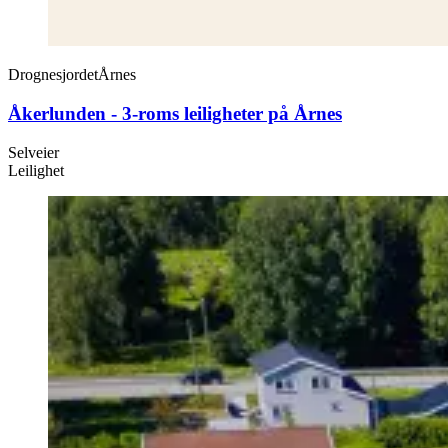
Drognesjordet
Årnes
Åkerlunden - 3-roms leiligheter på Årnes
Selveier
Leilighet