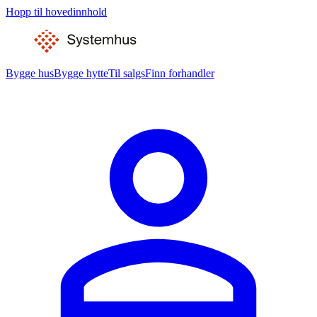
Hopp til hovedinnhold
Bygge hus
Bygge hytte
Til salgs
Finn forhandler