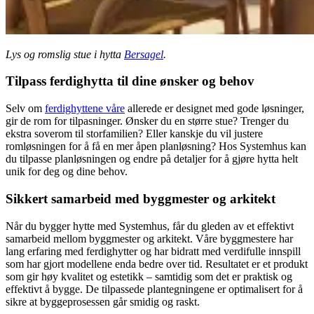
Lys og romslig stue i hytta
Bersagel
.
Tilpass ferdighytta til dine ønsker og behov
Selv om
ferdighyttene våre
allerede er designet med gode løsninger,
gir de rom for tilpasninger. Ønsker du en større stue? Trenger du
ekstra soverom til storfamilien? Eller kanskje du vil justere
romløsningen for å få en mer åpen planløsning? Hos Systemhus kan
du tilpasse planløsningen og endre på detaljer for å gjøre hytta helt
unik for deg og dine behov.
Sikkert samarbeid med byggmester og arkitekt
Når du bygger hytte med Systemhus, får du gleden av et effektivt
samarbeid mellom byggmester og arkitekt. Våre byggmestere har
lang erfaring med ferdighytter og har bidratt med verdifulle innspill
som har gjort modellene enda bedre over tid. Resultatet er et produkt
som gir høy kvalitet og estetikk – samtidig som det er praktisk og
effektivt å bygge. De tilpassede plantegningene er optimalisert for å
sikre at byggeprosessen går smidig og raskt.