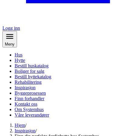
Logg inn
Meny
Hus
Hytte
Bestill huskatalog
Boliger for salg
Bestill hyttekatalog
Rehabilitering
Inspirasjon
Byggeprosessen
Finn forhandler
Kontakt oss
Om Systemhus
Våre leverandører
Hjem
/
Inspirasjon
/