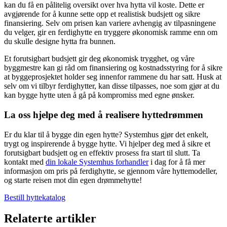
kan du få en pålitelig oversikt over hva hytta vil koste. Dette er
avgjørende for å kunne sette opp et realistisk budsjett og sikre
finansiering. Selv om prisen kan variere avhengig av tilpasningene
du velger, gir en ferdighytte en tryggere økonomisk ramme enn om
du skulle designe hytta fra bunnen.
Et forutsigbart budsjett gir deg økonomisk trygghet, og våre
byggmestre kan gi råd om finansiering og kostnadsstyring for å sikre
at byggeprosjektet holder seg innenfor rammene du har satt. Husk at
selv om vi tilbyr ferdighytter, kan disse tilpasses, noe som gjør at du
kan bygge hytte uten å gå på kompromiss med egne ønsker.
La oss hjelpe deg med å realisere hyttedrømmen
Er du klar til å bygge din egen hytte? Systemhus gjør det enkelt,
trygt og inspirerende å bygge hytte. Vi hjelper deg med å sikre et
forutsigbart budsjett og en effektiv prosess fra start til slutt. Ta
kontakt med
din lokale Systemhus forhandler
i dag for å få mer
informasjon om pris på ferdighytte, se gjennom våre hyttemodeller,
og starte reisen mot din egen drømmehytte!
Bestill hyttekatalog
Relaterte artikler