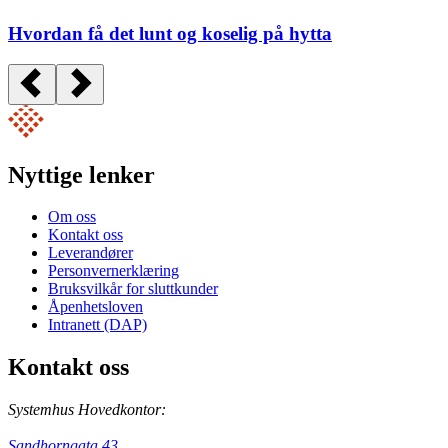
Hvordan få det lunt og koselig på hytta
Nyttige lenker
Om oss
Kontakt oss
Leverandører
Personvernerklæring
Bruksvilkår for sluttkunder
Åpenhetsloven
Intranett (DAP)
Kontakt oss
Systemhus Hovedkontor:
Sandhorngata 43