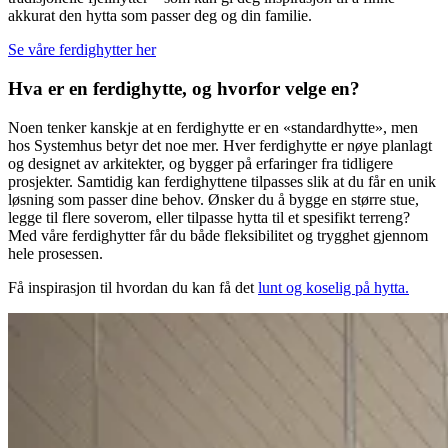
akkurat den hytta som passer deg og din familie.
Se våre ferdighytter her
Hva er en ferdighytte, og hvorfor velge en?
Noen tenker kanskje at en ferdighytte er en «standardhytte», men
hos Systemhus betyr det noe mer. Hver ferdighytte er nøye planlagt
og designet av arkitekter, og bygger på erfaringer fra tidligere
prosjekter. Samtidig kan ferdighyttene tilpasses slik at du får en unik
løsning som passer dine behov. Ønsker du å bygge en større stue,
legge til flere soverom, eller tilpasse hytta til et spesifikt terreng?
Med våre ferdighytter får du både fleksibilitet og trygghet gjennom
hele prosessen.
Få inspirasjon til hvordan du kan få det
lunt og koselig på hytta.