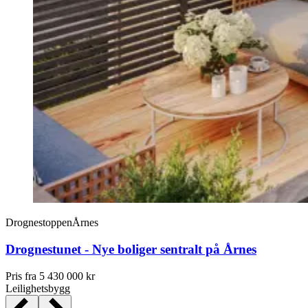
Drognestoppen
Årnes
Drognestunet - Nye boliger sentralt på Årnes
Pris fra
5 430 000 kr
Leilighetsbygg