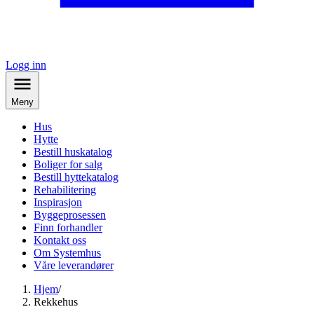
Logg inn
Meny
Hus
Hytte
Bestill huskatalog
Boliger for salg
Bestill hyttekatalog
Rehabilitering
Inspirasjon
Byggeprosessen
Finn forhandler
Kontakt oss
Om Systemhus
Våre leverandører
Hjem
/
Rekkehus