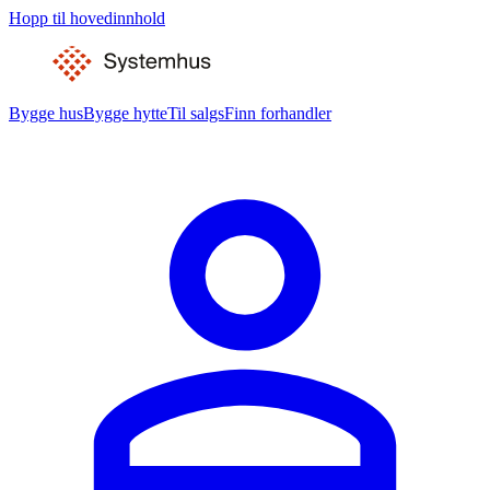
Hopp til hovedinnhold
Bygge hus
Bygge hytte
Til salgs
Finn forhandler