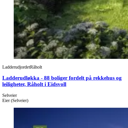
Ladderudjordet
Råholt
Ladderudløkka - 88 boliger fordelt på rekkehus og
leiligheter, Råholt i Eidsvoll
Selveier
Eier (Selveier)