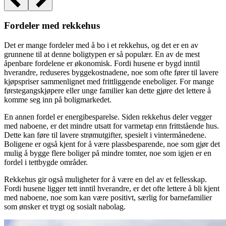
Fordeler med rekkehus
Det er mange fordeler med å bo i et rekkehus, og det er en av
grunnene til at denne boligtypen er så populær. En av de mest
åpenbare fordelene er økonomisk. Fordi husene er bygd inntil
hverandre, reduseres byggekostnadene, noe som ofte fører til lavere
kjøpspriser sammenlignet med frittliggende eneboliger. For mange
førstegangskjøpere eller unge familier kan dette gjøre det lettere å
komme seg inn på boligmarkedet.
En annen fordel er energibesparelse. Siden rekkehus deler vegger
med naboene, er det mindre utsatt for varmetap enn frittstående hus.
Dette kan føre til lavere strømutgifter, spesielt i vintermånedene.
Boligene er også kjent for å være plassbesparende, noe som gjør det
mulig å bygge flere boliger på mindre tomter, noe som igjen er en
fordel i tettbygde områder.
Rekkehus gir også muligheter for å være en del av et fellesskap.
Fordi husene ligger tett inntil hverandre, er det ofte lettere å bli kjent
med naboene, noe som kan være positivt, særlig for barnefamilier
som ønsker et trygt og sosialt nabolag.