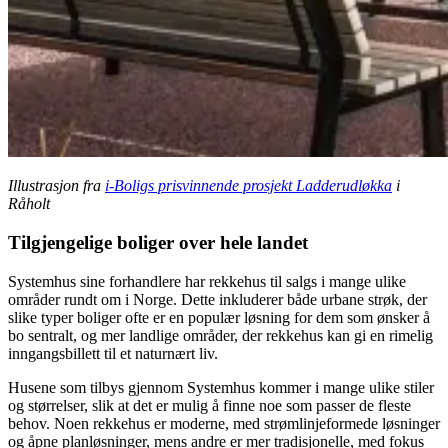
Illustrasjon fra
i-Boligs prisvinnende prosjekt Ladderudløkka
i
Råholt
Tilgjengelige boliger over hele landet
Systemhus sine forhandlere har rekkehus til salgs i mange ulike
områder rundt om i Norge. Dette inkluderer både urbane strøk, der
slike typer boliger ofte er en populær løsning for dem som ønsker å
bo sentralt, og mer landlige områder, der rekkehus kan gi en rimelig
inngangsbillett til et naturnært liv.
Husene som tilbys gjennom Systemhus kommer i mange ulike stiler
og størrelser, slik at det er mulig å finne noe som passer de fleste
behov. Noen rekkehus er moderne, med strømlinjeformede løsninger
og åpne planløsninger, mens andre er mer tradisjonelle, med fokus