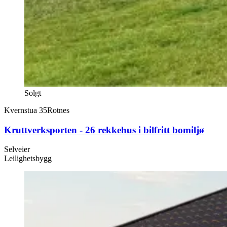
Solgt
Kvernstua 35
Rotnes
Kruttverksporten - 26 rekkehus i bilfritt bomiljø
Selveier
Leilighetsbygg