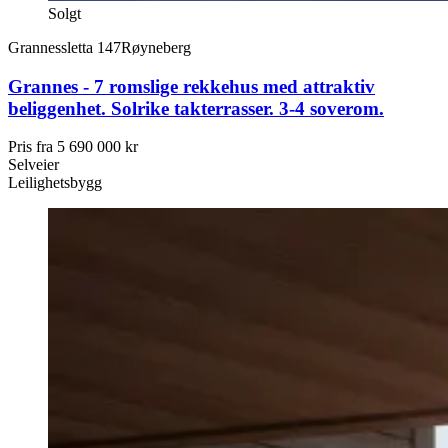
Solgt
Grannessletta 147
Røyneberg
Grannes - 7 romslige rekkehus med attraktiv
beliggenhet. Solrike takterrasser. 3-4 soverom.
Pris fra
5 690 000 kr
Selveier
Leilighetsbygg