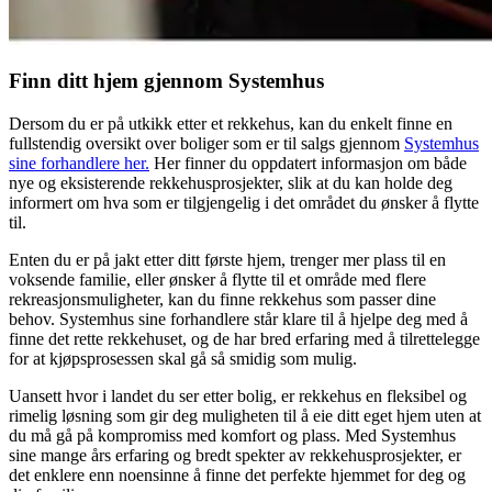
Finn ditt hjem gjennom Systemhus
Dersom du er på utkikk etter et rekkehus, kan du enkelt finne en
fullstendig oversikt over boliger som er til salgs gjennom
Systemhus
sine forhandlere her.
Her finner du oppdatert informasjon om både
nye og eksisterende rekkehusprosjekter, slik at du kan holde deg
informert om hva som er tilgjengelig i det området du ønsker å flytte
til.
Enten du er på jakt etter ditt første hjem, trenger mer plass til en
voksende familie, eller ønsker å flytte til et område med flere
rekreasjonsmuligheter, kan du finne rekkehus som passer dine
behov. Systemhus sine forhandlere står klare til å hjelpe deg med å
finne det rette rekkehuset, og de har bred erfaring med å tilrettelegge
for at kjøpsprosessen skal gå så smidig som mulig.
Uansett hvor i landet du ser etter bolig, er rekkehus en fleksibel og
rimelig løsning som gir deg muligheten til å eie ditt eget hjem uten at
du må gå på kompromiss med komfort og plass. Med Systemhus
sine mange års erfaring og bredt spekter av rekkehusprosjekter, er
det enklere enn noensinne å finne det perfekte hjemmet for deg og