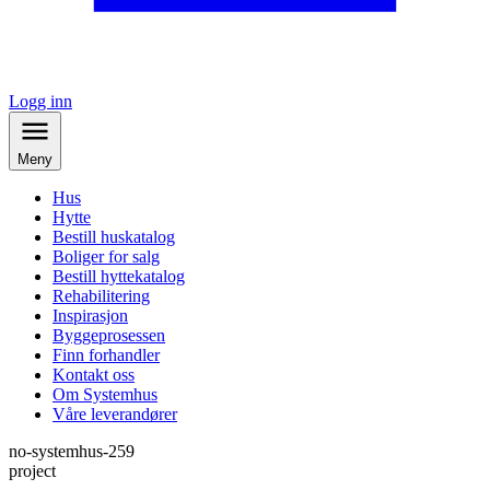
Logg inn
Meny
Hus
Hytte
Bestill huskatalog
Boliger for salg
Bestill hyttekatalog
Rehabilitering
Inspirasjon
Byggeprosessen
Finn forhandler
Kontakt oss
Om Systemhus
Våre leverandører
no-systemhus-259
project