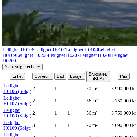
Leilighet H0106
Leilighet H0107
Leilighet H0108
Leilighet
H0109
Leilighet H0206
Leilighet H0207
Leilighet H0208
Leilighet
H0209
Skjul solgte enheter
Bruksareal
Enhet
Soverom
Bad
Etasjer
Pris
(BRA)
Leilighet
2
1
70
m²
3 990 000 kr
H0106
(Solgt)
Leilighet
2
1
56
m²
3 750 000 kr
H0107
(Solgt)
Leilighet
2
1
1
56
m²
3 750 000 kr
H0108
(Solgt)
Leilighet
3
1
1
70
m²
4 690 000 kr
H0109
(Solgt)
Leilighet