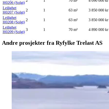
2
1
70
m²
4 090 000 kr
H0206
(Solgt)
Leilighet
2
1
63
m²
3 850 000 kr
H0207
(Solgt)
Leilighet
2
1
63
m²
3 850 000 kr
H0208
(Solgt)
Leilighet
3
1
70
m²
4 890 000 kr
H0209
(Solgt)
Andre prosjekter fra Ryfylke Trelast AS