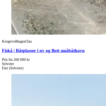
Krogevollhagen
Tau
Fiskå | Båtplasser i ny og flott småbåthavn
Pris fra
260 000 kr
Selveier
Eier (Selveier)