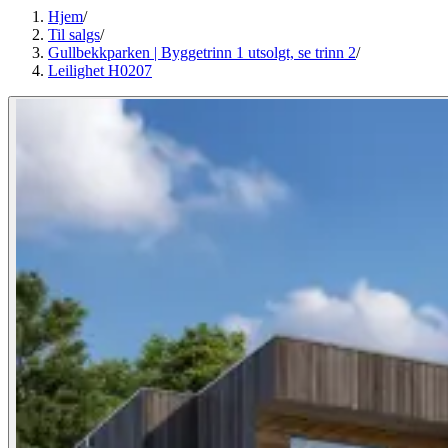
Hjem
/
Til salgs
/
Gullbekkparken | Byggetrinn 1 utsolgt, se trinn 2
/
Leilighet H0207