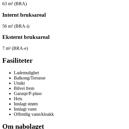
63
m² (BRA)
Internt bruksareal
56
m² (BRA-i)
Eksternt bruksareal
7
m² (BRA-e)
Fasiliteter
Lademulighet
Balkong/Terrasse
Utsikt
Bilvei frem
Garasje/P-plass
Heis
Innlagt strøm
Innlagt vann
Offentlig vann/kloakk
Om nabolaget