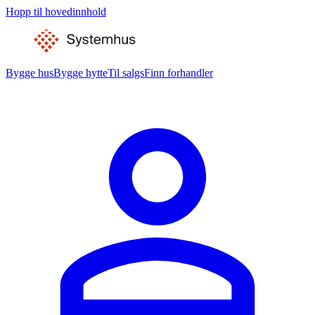
Hopp til hovedinnhold
Bygge hus
Bygge hytte
Til salgs
Finn forhandler