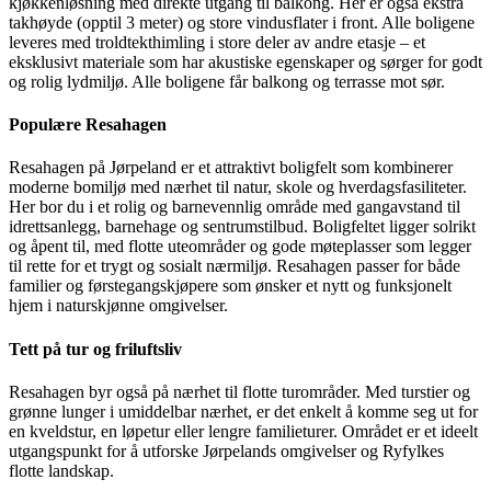
kjøkkenløsning med direkte utgang til balkong. Her er også ekstra
takhøyde (opptil 3 meter) og store vindusflater i front. Alle boligene
leveres med troldtekthimling i store deler av andre etasje – et
eksklusivt materiale som har akustiske egenskaper og sørger for godt
og rolig lydmiljø. Alle boligene får balkong og terrasse mot sør.
Populære Resahagen
Resahagen på Jørpeland er et attraktivt boligfelt som kombinerer
moderne bomiljø med nærhet til natur, skole og hverdagsfasiliteter.
Her bor du i et rolig og barnevennlig område med gangavstand til
idrettsanlegg, barnehage og sentrumstilbud. Boligfeltet ligger solrikt
og åpent til, med flotte uteområder og gode møteplasser som legger
til rette for et trygt og sosialt nærmiljø. Resahagen passer for både
familier og førstegangskjøpere som ønsker et nytt og funksjonelt
hjem i naturskjønne omgivelser.
Tett på tur og friluftsliv
Resahagen byr også på nærhet til flotte turområder. Med turstier og
grønne lunger i umiddelbar nærhet, er det enkelt å komme seg ut for
en kveldstur, en løpetur eller lengre familieturer. Området er et ideelt
utgangspunkt for å utforske Jørpelands omgivelser og Ryfylkes
flotte landskap.