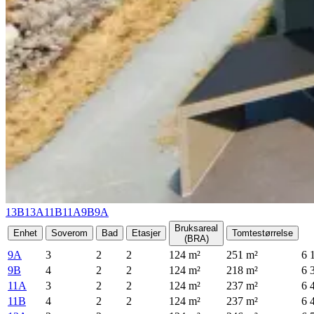
13B
13A
11B
11A
9B
9A
Bruksareal
Enhet
Soverom
Bad
Etasjer
Tomtestørrelse
(BRA)
9A
3
2
2
124
m²
251
m²
6 
9B
4
2
2
124
m²
218
m²
6 
11A
3
2
2
124
m²
237
m²
6 
11B
4
2
2
124
m²
237
m²
6 