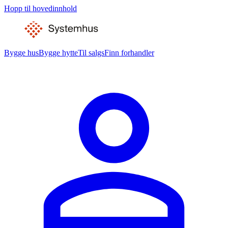
Hopp til hovedinnhold
Bygge hus
Bygge hytte
Til salgs
Finn forhandler