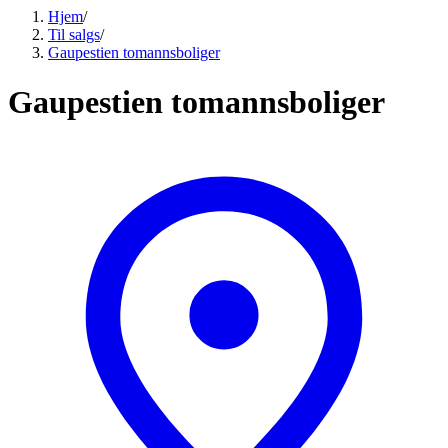
Hjem
/
Til salgs
/
Gaupestien tomannsboliger
Gaupestien tomannsboliger