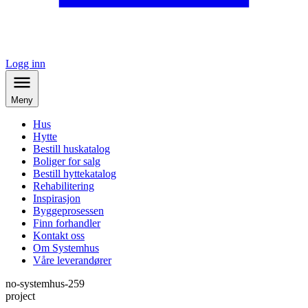
Logg inn
Meny
Hus
Hytte
Bestill huskatalog
Boliger for salg
Bestill hyttekatalog
Rehabilitering
Inspirasjon
Byggeprosessen
Finn forhandler
Kontakt oss
Om Systemhus
Våre leverandører
no-systemhus-259
project