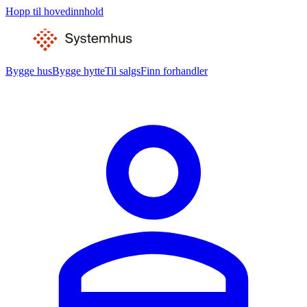
Hopp til hovedinnhold
Bygge hus
Bygge hytte
Til salgs
Finn forhandler