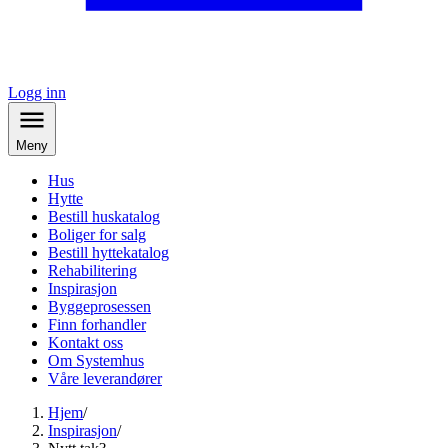
Logg inn
Meny
Hus
Hytte
Bestill huskatalog
Boliger for salg
Bestill hyttekatalog
Rehabilitering
Inspirasjon
Byggeprosessen
Finn forhandler
Kontakt oss
Om Systemhus
Våre leverandører
Hjem
/
Inspirasjon
/