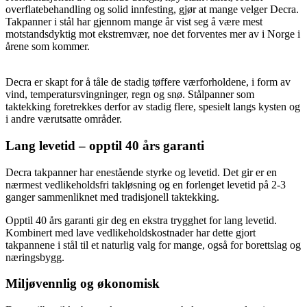
overflatebehandling og solid innfesting, gjør at mange velger Decra.
Takpanner i stål har gjennom mange år vist seg å være mest
motstandsdyktig mot ekstremvær, noe det forventes mer av i Norge i
årene som kommer.
Decra er skapt for å tåle de stadig tøffere værforholdene, i form av
vind, temperatursvingninger, regn og snø. Stålpanner som
taktekking foretrekkes derfor av stadig flere, spesielt langs kysten og
i andre værutsatte områder.
Lang levetid – opptil 40 års garanti
Decra takpanner har enestående styrke og levetid. Det gir er en
nærmest vedlikeholdsfri takløsning og en forlenget levetid på 2-3
ganger sammenliknet med tradisjonell taktekking.
Opptil 40 års garanti gir deg en ekstra trygghet for lang levetid.
Kombinert med lave vedlikeholdskostnader har dette gjort
takpannene i stål til et naturlig valg for mange, også for borettslag og
næringsbygg.
Miljøvennlig og økonomisk