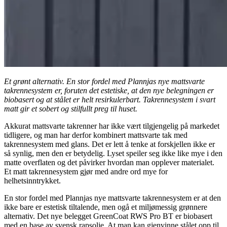
Et grønt alternativ. En stor fordel med Plannjas nye mattsvarte
takrennesystem er, foruten det estetiske, at den nye belegningen er
biobasert og at stålet er helt resirkulerbart. Takrennesystem i svart
matt gir et sobert og stilfullt preg til huset.
Akkurat mattsvarte takrenner har ikke vært tilgjengelig på markedet
tidligere, og man har derfor kombinert mattsvarte tak med
takrennesystem med glans. Det er lett å tenke at forskjellen ikke er
så synlig, men den er betydelig. Lyset speiler seg ikke like mye i den
matte overflaten og det påvirker hvordan man opplever materialet.
Et matt takrennesystem gjør med andre ord mye for
helhetsinntrykket.
En stor fordel med Plannjas nye mattsvarte takrennesystem er at den
ikke bare er estetisk tiltalende, men ogå et miljømessig grønnere
alternativ. Det nye belegget GreenCoat RWS Pro BT er biobasert
med en base av svensk rapsolje. At man kan gjenvinne stålet opp til