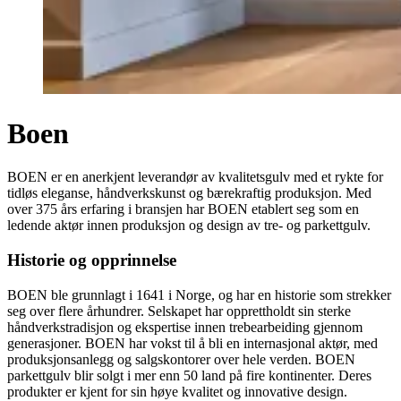
Boen
BOEN er en anerkjent leverandør av kvalitetsgulv med et rykte for
tidløs eleganse, håndverkskunst og bærekraftig produksjon. Med
over 375 års erfaring i bransjen har BOEN etablert seg som en
ledende aktør innen produksjon og design av tre- og parkettgulv.
Historie og opprinnelse
BOEN ble grunnlagt i 1641 i Norge, og har en historie som strekker
seg over flere århundrer. Selskapet har opprettholdt sin sterke
håndverkstradisjon og ekspertise innen trebearbeiding gjennom
generasjoner. BOEN har vokst til å bli en internasjonal aktør, med
produksjonsanlegg og salgskontorer over hele verden. BOEN
parkettgulv blir solgt i mer enn 50 land på fire kontinenter. Deres
produkter er kjent for sin høye kvalitet og innovative design.