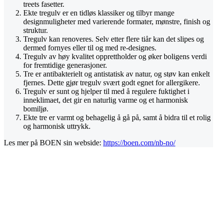
treets fasetter.
Ekte tregulv er en tidløs klassiker og tilbyr mange
designmuligheter med varierende formater, mønstre, finish og
struktur.
Tregulv kan renoveres. Selv etter flere tiår kan det slipes og
dermed fornyes eller til og med re-designes.
Tregulv av høy kvalitet opprettholder og øker boligens verdi
for fremtidige generasjoner.
Tre er antibakterielt og antistatisk av natur, og støv kan enkelt
fjernes. Dette gjør tregulv svært godt egnet for allergikere.
Tregulv er sunt og hjelper til med å regulere fuktighet i
inneklimaet, det gir en naturlig varme og et harmonisk
bomiljø.
Ekte tre er varmt og behagelig å gå på, samt å bidra til et rolig
og harmonisk uttrykk.
Les mer på BOEN sin webside:
https://boen.com/nb-no/