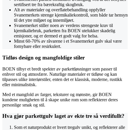
sertifisert tre fra bærekraftig skogbruk.
Alt av materialer og overflatebehandling oppfyller
Svanemerkets strenge kjemikaliekontroll, som både tar hensyn
til det ytre miljøet og innemiljøet.
Svanemerket stiller noen av verdens strengeste krav til
kjemikaliebruk, parketten fra BOEN utelukker skadelig
emisjoner, og er dermed et godt valg for helsa.
Minst 60-70% av råvarene i et Svanemerket gulv skal være
fornybare eller resirkulert.
Tidløs design og mangfoldige stiler
BOEN tilbyr et bredt spekter av parkettløsninger som passer til
enhver stil og atmosfære. Naturlige materialer er tidløse og kan
tilpasses ulike interiørstiler, enten det er klassisk, moderne, rustikk
eller minimalistisk.
Med et mangfold av farger, teksturer og mønstre, gir BOEN
kundene muligheten til å skape unike rom som reflekterer deres
personlige smak og stil.
Hva gjør parkettgulv laget av ekte tre så verdifullt?
Som et naturprodukt er hvert tregulv unikt, og reflekterer alle