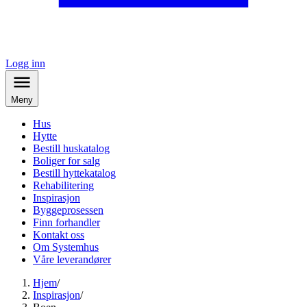
Logg inn
Meny
Hus
Hytte
Bestill huskatalog
Boliger for salg
Bestill hyttekatalog
Rehabilitering
Inspirasjon
Byggeprosessen
Finn forhandler
Kontakt oss
Om Systemhus
Våre leverandører
Hjem
/
Inspirasjon
/