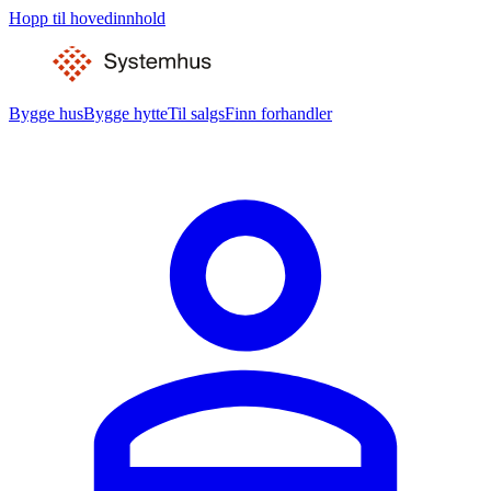
Hopp til hovedinnhold
Bygge hus
Bygge hytte
Til salgs
Finn forhandler