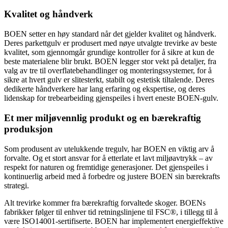
Kvalitet og håndverk
BOEN setter en høy standard når det gjelder kvalitet og håndverk.
Deres parkettgulv er produsert med nøye utvalgte trevirke av beste
kvalitet, som gjennomgår grundige kontroller for å sikre at kun de
beste materialene blir brukt. BOEN legger stor vekt på detaljer, fra
valg av tre til overflatebehandlinger og monteringssystemer, for å
sikre at hvert gulv er slitesterkt, stabilt og estetisk tiltalende. Deres
dedikerte håndverkere har lang erfaring og ekspertise, og deres
lidenskap for trebearbeiding gjenspeiles i hvert eneste BOEN-gulv.
Et mer miljøvennlig produkt og en bærekraftig
produksjon
Som produsent av utelukkende tregulv, har BOEN en viktig arv å
forvalte. Og et stort ansvar for å etterlate et lavt miljøavtrykk – av
respekt for naturen og fremtidige generasjoner. Det gjenspeiles i
kontinuerlig arbeid med å forbedre og justere BOEN sin bærekrafts
strategi.
Alt trevirke kommer fra bærekraftig forvaltede skoger. BOENs
fabrikker følger til enhver tid retningslinjene til FSC®, i tillegg til å
være ISO14001-sertifiserte. BOEN har implementert energieffektive