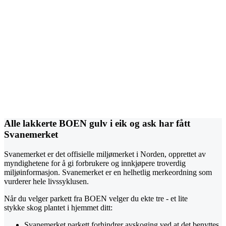
Alle lakkerte BOEN gulv i eik og ask har fått
Svanemerket
Svanemerket er det offisielle miljømerket i Norden, opprettet av
myndighetene for å gi forbrukere og innkjøpere troverdig
miljøinformasjon. Svanemerket er en helhetlig merkeordning som
vurderer hele livssyklusen.
Når du velger parkett fra BOEN velger du ekte tre - et lite
stykke skog plantet i hjemmet ditt:
Svanemerket parkett forhindrer avskoging ved at det benyttes