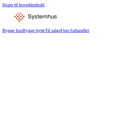
Hopp til hovedinnhold
Bygge hus
Bygge hytte
Til salgs
Finn forhandler