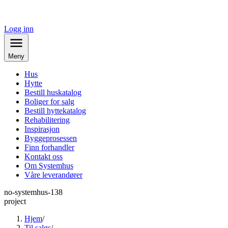
Logg inn
Meny
Hus
Hytte
Bestill huskatalog
Boliger for salg
Bestill hyttekatalog
Rehabilitering
Inspirasjon
Byggeprosessen
Finn forhandler
Kontakt oss
Om Systemhus
Våre leverandører
no-systemhus-138
project
Hjem
/
Til salgs
/