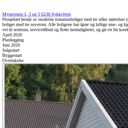
Myravegen 1, 3 og 5
6230
Sykkylven
Prosjektet består av moderne tomannsboliger med tre ulike størrelser (
boliger med tre soverom. Alle boligene har åpne og luftige stue- og kj
vei til sentrum, servicetilbud og flotte turmuligheter, og gir en fin 
April 2026
Planlegging
Juni 2026
Salgsstart
Byggestart
Overtakelse