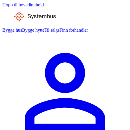
Hopp til hovedinnhold
Bygge hus
Bygge hytte
Til salgs
Finn forhandler