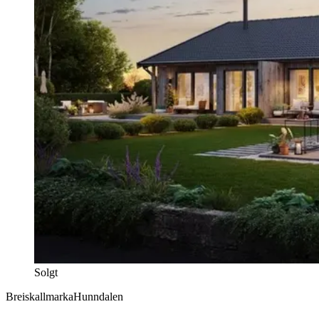
Solgt
Breiskallmarka
Hunndalen