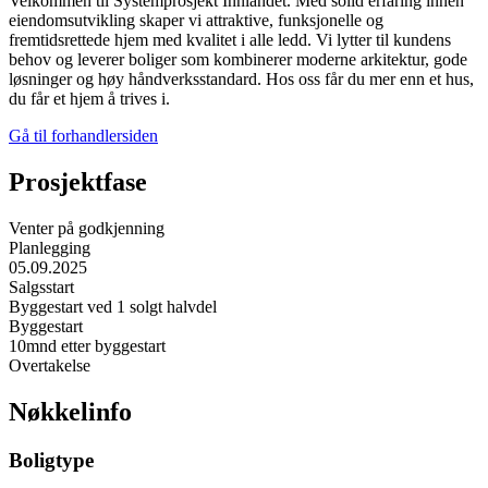
Velkommen til Systemprosjekt Innlandet. Med solid erfaring innen
eiendomsutvikling skaper vi attraktive, funksjonelle og
fremtidsrettede hjem med kvalitet i alle ledd. Vi lytter til kundens
behov og leverer boliger som kombinerer moderne arkitektur, gode
løsninger og høy håndverksstandard. Hos oss får du mer enn et hus,
du får et hjem å trives i.
Gå til forhandlersiden
Prosjektfase
Venter på godkjenning
Planlegging
05.09.2025
Salgsstart
Byggestart ved 1 solgt halvdel
Byggestart
10mnd etter byggestart
Overtakelse
Nøkkelinfo
Boligtype