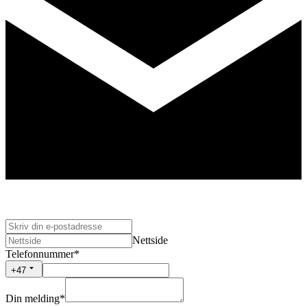
Nettside
Telefonnummer
*
+47
Din melding
*