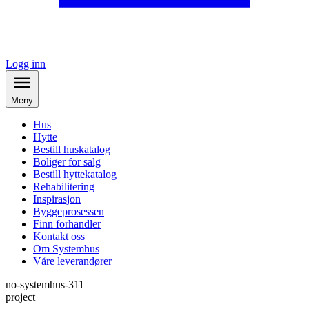
Logg inn
Meny
Hus
Hytte
Bestill huskatalog
Boliger for salg
Bestill hyttekatalog
Rehabilitering
Inspirasjon
Byggeprosessen
Finn forhandler
Kontakt oss
Om Systemhus
Våre leverandører
no-systemhus-311
project