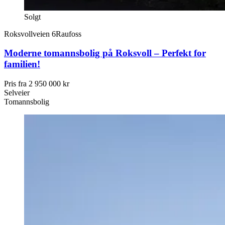
Solgt
Roksvollveien 6
Raufoss
Moderne tomannsbolig på Roksvoll – Perfekt for
familien!
Pris fra
2 950 000 kr
Selveier
Tomannsbolig