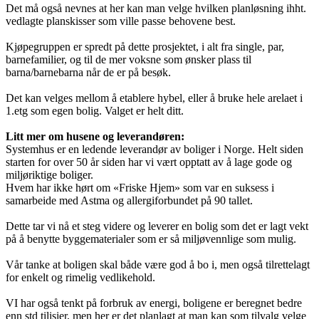
Det må også nevnes at her kan man velge hvilken planløsning ihht.
vedlagte planskisser som ville passe behovene best.
Kjøpegruppen er spredt på dette prosjektet, i alt fra single, par,
barnefamilier, og til de mer voksne som ønsker plass til
barna/barnebarna når de er på besøk.
Det kan velges mellom å etablere hybel, eller å bruke hele arelaet i
1.etg som egen bolig. Valget er helt ditt.
Litt mer om husene og leverandøren:
Systemhus er en ledende leverandør av boliger i Norge. Helt siden
starten for over 50 år siden har vi vært opptatt av å lage gode og
miljøriktige boliger.
Hvem har ikke hørt om «Friske Hjem» som var en suksess i
samarbeide med Astma og allergiforbundet på 90 tallet.
Dette tar vi nå et steg videre og leverer en bolig som det er lagt vekt
på å benytte byggematerialer som er så miljøvennlige som mulig.
Vår tanke at boligen skal både være god å bo i, men også tilrettelagt
for enkelt og rimelig vedlikehold.
VI har også tenkt på forbruk av energi, boligene er beregnet bedre
enn std tilisier, men her er det planlagt at man kan som tilvalg velge