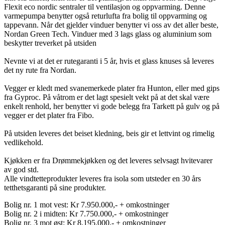
Flexit eco nordic sentraler til ventilasjon og oppvarming. Denne
varmepumpa benytter også returlufta fra bolig til oppvarming og
tappevann. Når det gjelder vinduer benytter vi oss av det aller beste,
Nordan Green Tech. Vinduer med 3 lags glass og aluminium som
beskytter treverket på utsiden
Nevnte vi at det er rutegaranti i 5 år, hvis et glass knuses så leveres
det ny rute fra Nordan.
Vegger er kledt med svanemerkede plater fra Hunton, eller med gips
fra Gyproc. På våtrom er det lagt spesielt vekt på at det skal være
enkelt renhold, her benytter vi gode belegg fra Tarkett på gulv og på
vegger er det plater fra Fibo.
På utsiden leveres det beiset kledning, beis gir et lettvint og rimelig
vedlikehold.
Kjøkken er fra Drømmekjøkken og det leveres selvsagt hvitevarer
av god std.
Alle vindtetteprodukter leveres fra isola som utsteder en 30 års
tetthetsgaranti på sine produkter.
Bolig nr. 1 mot vest: Kr 7.950.000,- + omkostninger
Bolig nr. 2 i midten: Kr 7.750.000,- + omkostninger
Bolig nr. 3 mot øst: Kr 8.195.000,- + omkostninger