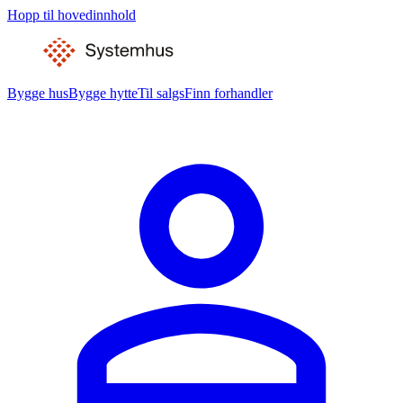
Hopp til hovedinnhold
Bygge hus
Bygge hytte
Til salgs
Finn forhandler