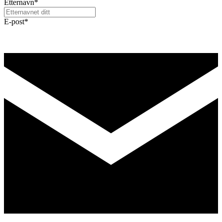
Etternavn
*
E-post
*