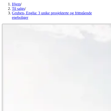
Hjem
/
Til salgs
/
Gruben- Englia: 3 unike prosjekterte og frittstående
eneboliger