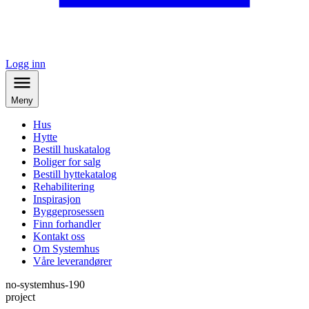
Logg inn
Meny
Hus
Hytte
Bestill huskatalog
Boliger for salg
Bestill hyttekatalog
Rehabilitering
Inspirasjon
Byggeprosessen
Finn forhandler
Kontakt oss
Om Systemhus
Våre leverandører
no-systemhus-190
project