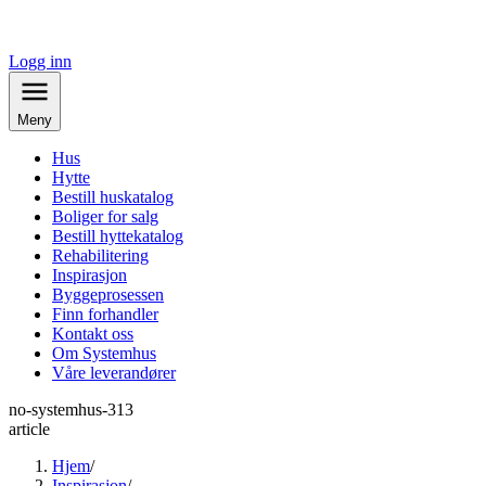
Logg inn
Meny
Hus
Hytte
Bestill huskatalog
Boliger for salg
Bestill hyttekatalog
Rehabilitering
Inspirasjon
Byggeprosessen
Finn forhandler
Kontakt oss
Om Systemhus
Våre leverandører
no-systemhus-313
article
Hjem
/
Inspirasjon
/