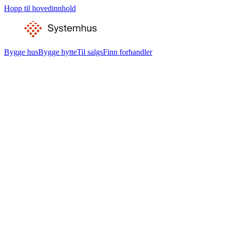
Hopp til hovedinnhold
Bygge hus
Bygge hytte
Til salgs
Finn forhandler