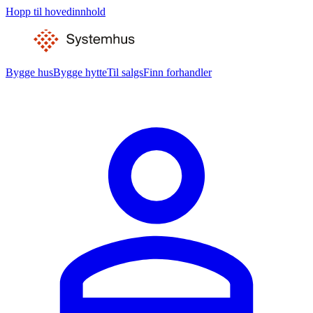
Hopp til hovedinnhold
Bygge hus
Bygge hytte
Til salgs
Finn forhandler