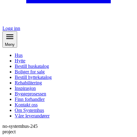
Logg inn
Meny
Hus
Hytte
Bestill huskatalog
Boliger for salg
Bestill hyttekatalog
Rehabilitering
Inspirasjon
Byggeprosessen
Finn forhandler
Kontakt oss
Om Systemhus
Våre leverandører
no-systemhus-245
project