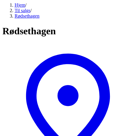
Hjem
/
Til salgs
/
Rødsethagen
Rødsethagen