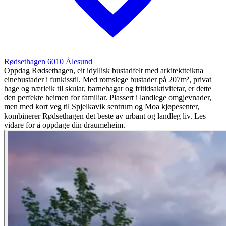
Rødsethagen
6010
Ålesund
Oppdag Rødsethagen, eit idyllisk bustadfelt med arkitektteikna
einebustader i funkisstil. Med romslege bustader på 207m², privat
hage og nærleik til skular, barnehagar og fritidsaktivitetar, er dette
den perfekte heimen for familiar. Plassert i landlege omgjevnader,
men med kort veg til Spjelkavik sentrum og Moa kjøpesenter,
kombinerer Rødsethagen det beste av urbant og landleg liv. Les
vidare for å oppdage din draumeheim.