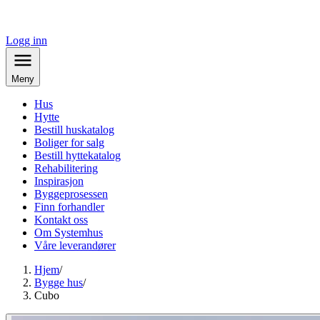
Logg inn
Meny
Hus
Hytte
Bestill huskatalog
Boliger for salg
Bestill hyttekatalog
Rehabilitering
Inspirasjon
Byggeprosessen
Finn forhandler
Kontakt oss
Om Systemhus
Våre leverandører
Hjem
/
Bygge hus
/
Cubo