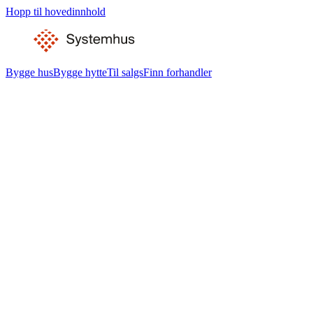
Hopp til hovedinnhold
Bygge hus
Bygge hytte
Til salgs
Finn forhandler