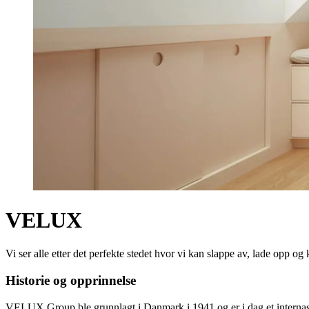
VELUX
Vi ser alle etter det perfekte stedet hvor vi kan slappe av, lade opp og 
Historie og opprinnelse
VELUX Group ble grunnlagt i Danmark i 1941 og er i dag et internasjon