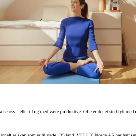
kose oss – eller til og med være produktive. Ofte er det et sted fylt med d
alt selskap som er til stede i 35 land. VELUX Norge AS har hatt sin sa