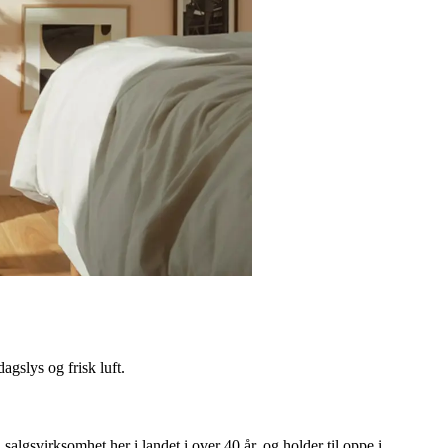
agslys og frisk luft.
lgsvirksomhet her i landet i over 40 år, og holder til oppe i