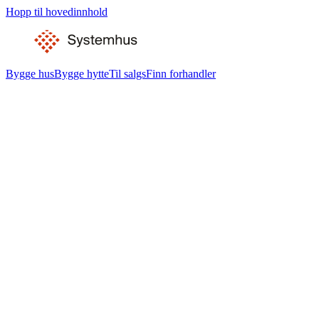
Hopp til hovedinnhold
Bygge hus
Bygge hytte
Til salgs
Finn forhandler