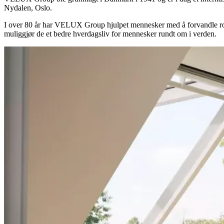
Nydalen, Oslo.
I over 80 år har VELUX Group hjulpet mennesker med å forvandle rom v
muliggjør de et bedre hverdagsliv for mennesker rundt om i verden.