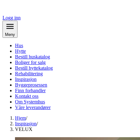
Logg inn
Meny
Hus
Hytte
Bestill huskatalog
Boliger for salg
Bestill hyttekatalog
Rehabilitering
Inspirasjon
Byggeprosessen
Finn forhandler
Kontakt oss
Om Systemhus
Våre leverandører
Hjem
/
Inspirasjon
/
VELUX